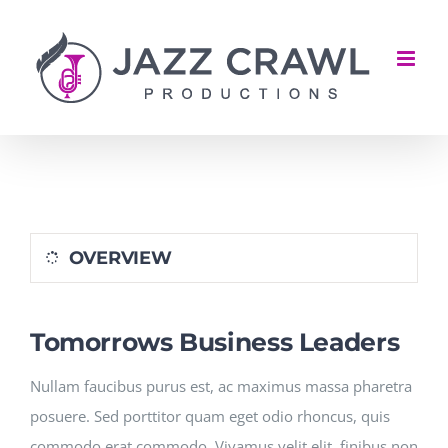
Skip
to
content
OVERVIEW
Tomorrows Business Leaders
Nullam faucibus purus est, ac maximus massa pharetra
posuere. Sed porttitor quam eget odio rhoncus, quis
commodo erat commodo. Vivamus velit elit, finibus non